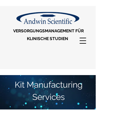
VERSORGUNGSMANAGEMENT FÜR
KLINISCHE STUDIEN
Kit Manufacturing
Services