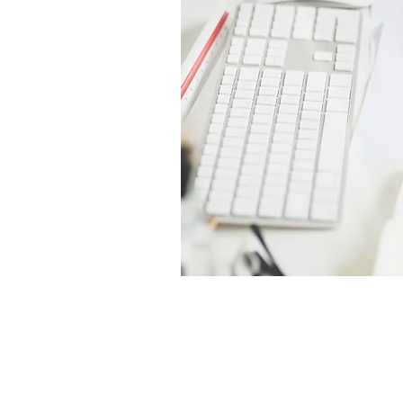
SISTEMA DE MANEJO DE 
Paquete de software QCBD QMS
Gestionar cambios, revisiones y des