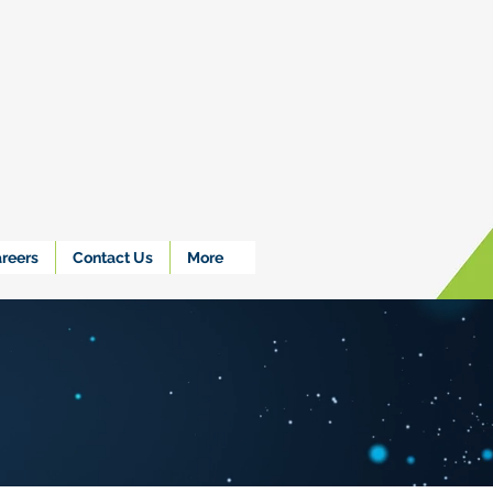
reers
Contact Us
More